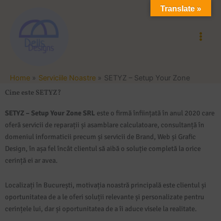
Skip
Translate »
to
content
Home
Serviciile Noastre
SETYZ – Setup Your Zone
Cine este SETYZ?
SETYZ – Setup Your Zone SRL
este o firmă înființată în anul 2020 care
oferă servicii de reparații și asamblare calculatoare, consultanță în
domeniul informaticii precum și servicii de Brand, Web și Grafic
Design, în așa fel încât clientul să aibă o soluție completă la orice
cerință ei ar avea.
Localizați în București, motivația noastră principală este clientul și
oportunitatea de a le oferi soluții relevante și personalizate pentru
cerințele lui, dar și oportunitatea de a îi aduce visele la realitate.