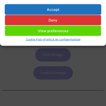
culori de baza precum albastru închis, negru și alb, ajungând in 2023
să face un adevărat Rebranding, adăugând alte culori paletei inițiale
Accept
și în curând și prin a reface propiul nostru site.
Deny
View preferences
Branding
Cookie Policy
Politică de confidențialitate
Web Design
Grafică Design